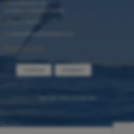
Av.Mediterrània, 80
La Savina, Formentera España
+34 611 494 530
reservas@islazulformentera.com
Find us on the map
Facebook
Instagram
Copyright 2023. All reserved.