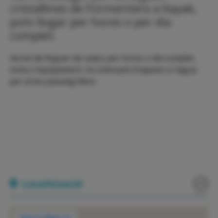
cristal·lines de Formentera a Kayak,
pots llogar per hores o per dia
complet.
Servei de lloguer de caiacs per hores o dia complet,
inclou l'equipament i la col·locació d'aquest a l'aigua
per al teu passeig llibre.
Localització