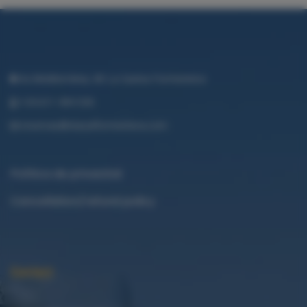
Av.Mediterrània, 80 La Savina Formentera
+34 611 494 530
reservas@islazulformentera.com
Política de privacitat
Cancellation/refund policy
Contact