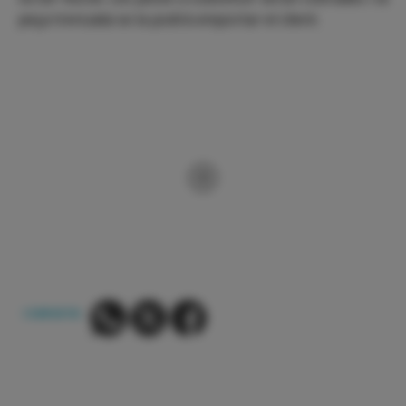
peça trencada se la podrà emportar el client.
COMPARTIR: