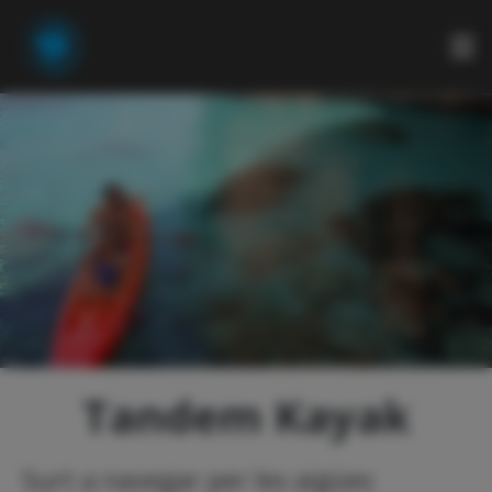
RUTES
VAIXELLS
ACTIVITATS
CONCIERGE
Tandem Kayak
Surt a navegar per les aigües